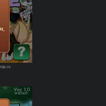
뺏어옵니다