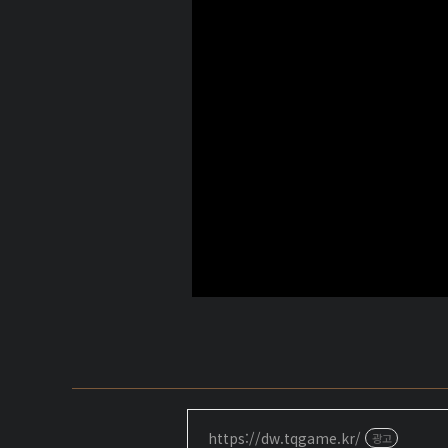
https://dw.tqgame.kr/
광고