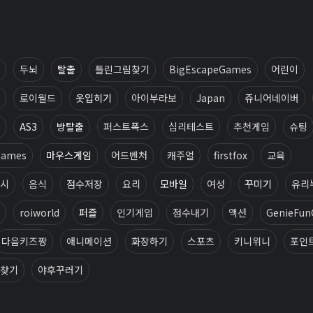
두뇌
탈출
틀린그림찾기
BigEscapeGames
어린이
로이월드
옷입히기
아이부라보
Japan
쥬니어네이버
AS3
방탈출
퍼스트폭스
심리테스트
추천게임
슈팅
games
마우스게임
어드벤처
캐주얼
firstfox
교육
시
음식
점수저장
요리
모바일
여성
꾸미기
유리
roiworld
퍼즐
인기게임
점수내기
액션
GenieFu
다음키즈짱
애니메이션
화장하기
스포츠
키니위니
포인
찾기
야후꾸러기