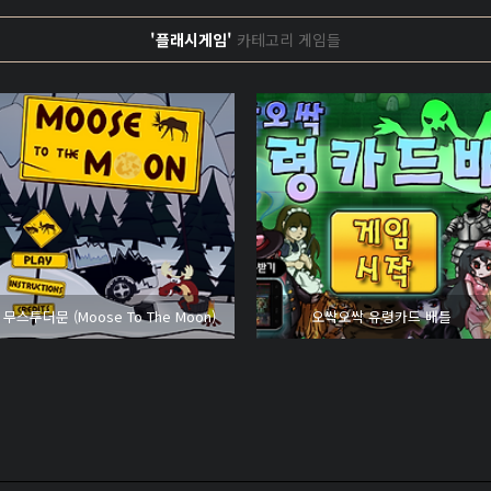
'플래시게임'
카테고리 게임들
무스투더문 (Moose To The Moon)
오싹오싹 유령카드 배틀