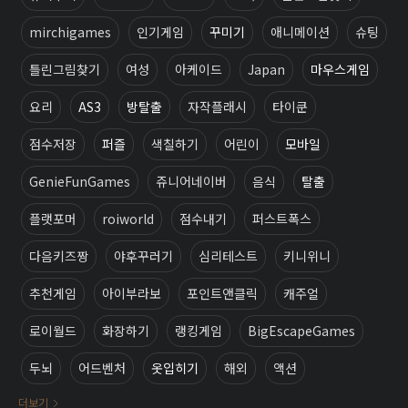
mirchigames
인기게임
꾸미기
애니메이션
슈팅
틀린그림찾기
여성
아케이드
Japan
마우스게임
요리
AS3
방탈출
자작플래시
타이쿤
점수저장
퍼즐
색칠하기
어린이
모바일
GenieFunGames
쥬니어네이버
음식
탈출
플랫포머
roiworld
점수내기
퍼스트폭스
다음키즈짱
야후꾸러기
심리테스트
키니위니
추천게임
아이부라보
포인트앤클릭
캐주얼
로이월드
화장하기
랭킹게임
BigEscapeGames
두뇌
어드벤처
옷입히기
해외
액션
더보기