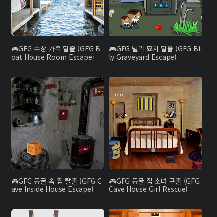
GFG 수상 가옥 탈출 (GFG B
GFG 빌리 묘지 탈출 (GFG Bil
oat House Room Escape)
ly Graveyard Escape)
GFG 동굴 속 집 탈출 (GFG C
GFG 동굴 집 소녀 구출 (GFG
ave Inside House Escape)
Cave House Girl Rescue)