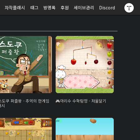
자작플래시
태그
방명록
후원
세이브관리
Discord
스도쿠 퍼즐왕 - 추억의 한게임
아리수 수학탐정 - 저울달기
래시