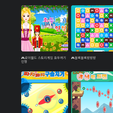
로이월드 스토리게임 호두까기
블록블록팡팡팡
인형