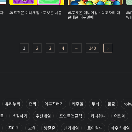
 과
포켓몬 미니게임 - 포켓몬 셔플
포켓몬 미니게임 - 먹고자의 대
굴대굴 나무열매
Wan
1
2
3
4
···
140
유리누리
요리
야후꾸러기
캐주얼
두뇌
탈출
roiw
트
색칠하기
추천게임
포인트앤클릭
키니위니
어린이
꾸미기
교육
방탈출
인기게임
로이월드
마우스게임