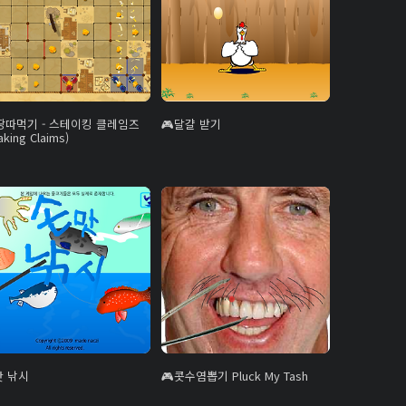
땅따먹기 - 스테이킹 클레임즈
달걀 받기
aking Claims)
맛 낚시
콧수염뽑기 Pluck My Tash