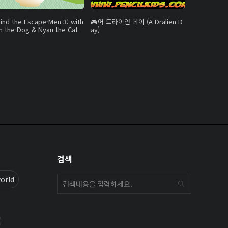
Find the Escape-Men 3: with
어 드라이언 데이 (A Dralien D
 the Dog & Nyan the Cat
ay)
검색
orld