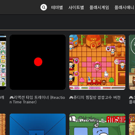
테마별
사이트별
플래시게임
플래시애니
9개
리액션 타임 트레이너 (Reactio
쥬디의 찜질방 쌉쌉고수 버전
n Time Trainer)
플