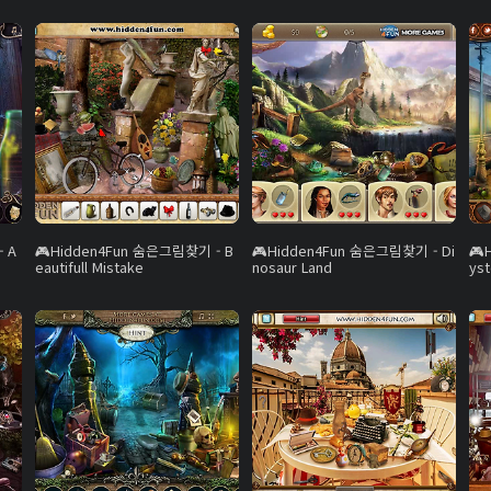
 A
Hidden4Fun 숨은그림찾기 - B
Hidden4Fun 숨은그림찾기 - Di
eautifull Mistake
nosaur Land
yst