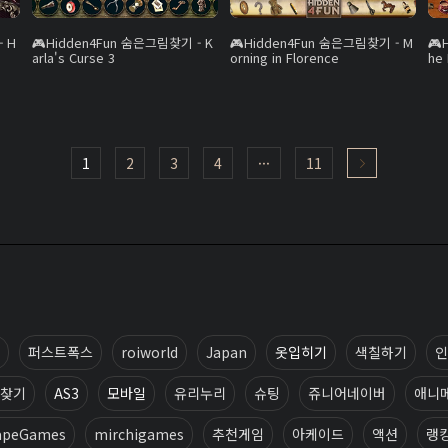
 H
Hidden4Fun 숨은그림찾기 - K
Hidden4Fun 숨은그림찾기 - M
arla's Curse 3
orning in Florence
he
1
2
3
4
···
11
퍼스트폭스
roiworld
Japan
옷입히기
색칠하기
인
찾기
AS3
모바일
유리누리
슈팅
쥬니어네이버
애니
apeGames
mirchigames
추천게임
아케이드
액션
랭