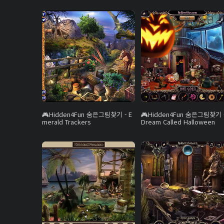
Hidden4Fun 숨은그림찾기 - E
Hidden4Fun 숨은그림찾기 -
merald Trackers
Dream Called Halloween