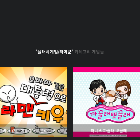
'플래시게임/타이쿤'
카테고리 게임들
오바마 같은 대통령으로 졸라맨 키우기
퍼니또 까끌래 뽀끌래