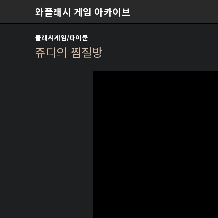
본문 바로가기
와플래시 게임 아카이브
플래시게임/타이쿤
쥬디의 찜질방