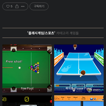
5
구독하기
'플래시게임/스포츠'
카테고리 게임들
Free Pool
파워퐁 (Power Pong)