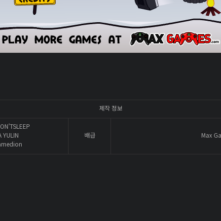
제작 정보
ON'TSLEEP
A YULIN
배급
Max G
amedion