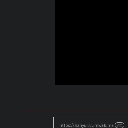
https://hanyul07.imweb.me
광고