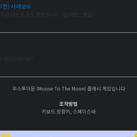
7천) 사례보유
작정하면 한 푼도 못받습니다. (법무법인 한율)
략은 준비되었나요?
무스투더문 (Moose To The Moon) 플래시 게임입니다
조작방법
키보드 방향키, 스페이스바