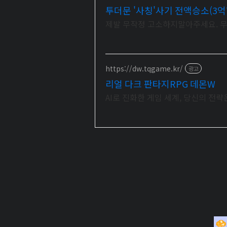
투더문 '사칭'사기 전액승소(3억
제발 무작정 고소하지말아주세요. 무
https://dw.tqgame.kr/
광고
리얼 다크 판타지RPG 데몬W
AI로 진화한 게임 세계, 당신의 전