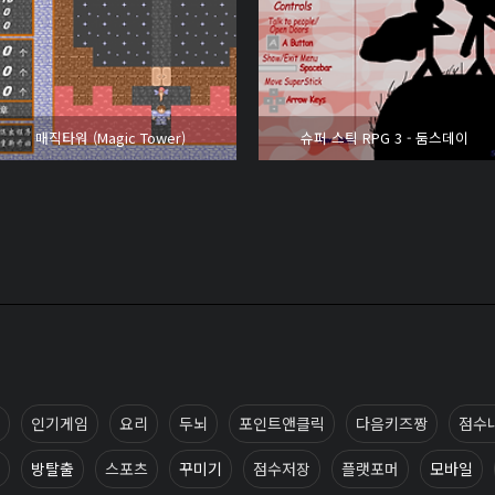
매직타워 (Magic Tower)
슈퍼 스틱 RPG 3 - 둠스데이
인기게임
요리
두뇌
포인트앤클릭
다음키즈짱
점수
방탈출
스포츠
꾸미기
점수저장
플랫포머
모바일