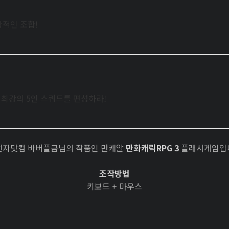
상적인 조합!
로 최강의 5인 스쿼드를 편성하라!
전자닷컴 바버플금님의 작품인 만캐알
만화캐릭RPG 3
플래시게임입
조작방법
키보드 + 마우스