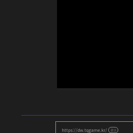
https://dw.tqgame.kr/
광고