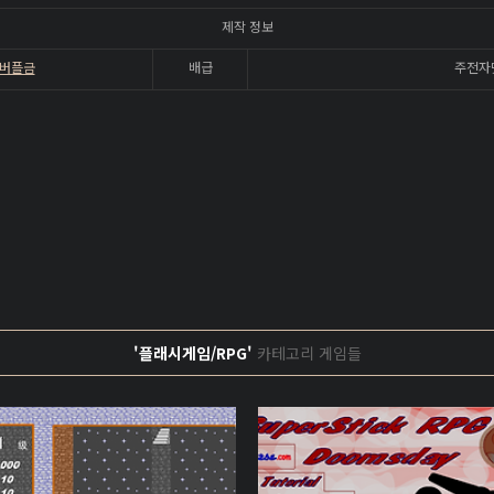
제작 정보
버플금
배급
주전자
'플래시게임/RPG'
카테고리 게임들