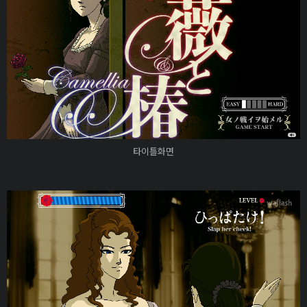
타이틀화면