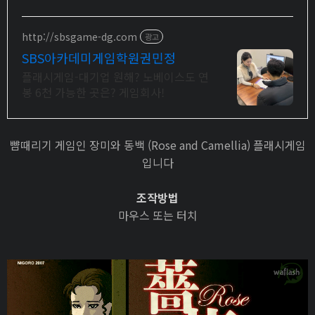
http://sbsgame-dg.com
광고
SBS아카데미게임학원권민정
플래시게임-대기업 원해? 노베이스도 연
봉 6천 가능한 곳은? 게임회사!
뺨때리기 게임인 장미와 동백 (Rose and Camellia) 플래시게임
입니다
조작방법
마우스 또는 터치