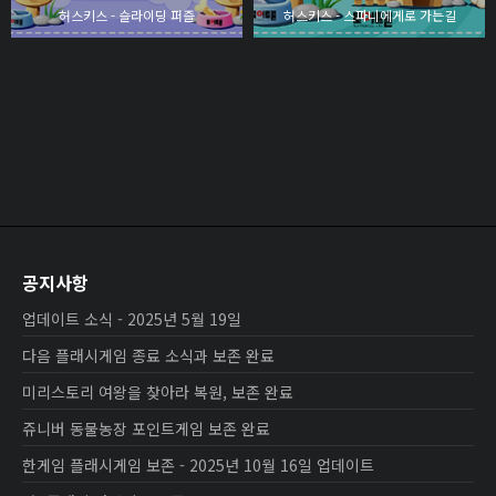
허스키스 - 슬라이딩 퍼즐
허스키스 - 스파니에게로 가는길
공지사항
업데이트 소식 - 2025년 5월 19일
다음 플래시게임 종료 소식과 보존 완료
미리스토리 여왕을 찾아라 복원, 보존 완료
쥬니버 동물농장 포인트게임 보존 완료
한게임 플래시게임 보존 - 2025년 10월 16일 업데이트