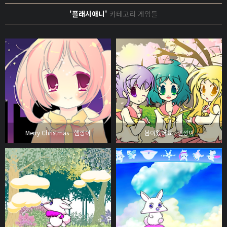
'플래시애니'
카테고리 게임들
Merry Christmas - 햄깡이
봄이왔어요 - 햄깡이