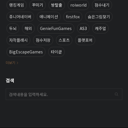
랭킹게임
꾸미기
방탈출
roiworld
점수내기
쥬니어네이버
애니메이션
firstfox
숨은그림찾기
두뇌
해외
GenieFunGames
AS3
캐주얼
자작플래시
점수저장
스포츠
플랫포머
BigEscapeGames
타이쿤
더보기
검색