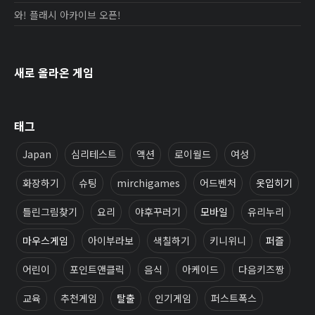
와! 플래시 아카이브 오픈!
새로 올라온 게임
태그
Japan
심리테스트
액션
로이월드
여성
화장하기
슈팅
mirchigames
어드벤처
옷입히기
틀린그림찾기
요리
야후꾸러기
모바일
유리누리
마우스게임
아이부라보
색칠하기
키니위니
퍼즐
어린이
포인트앤클릭
음식
아케이드
다음키즈짱
교육
추천게임
탈출
인기게임
퍼스트폭스