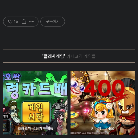
16
구독하기
'플래시게임'
카테고리 게임들
오싹오싹 유령카드 배틀
키니위니 - 400