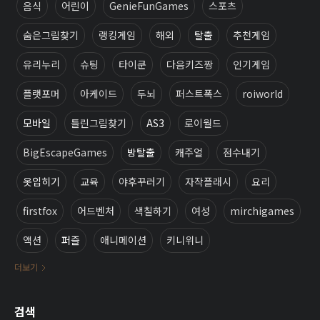
음식
어린이
GenieFunGames
스포츠
숨은그림찾기
랭킹게임
해외
탈출
추천게임
유리누리
슈팅
타이쿤
다음키즈짱
인기게임
플랫포머
아케이드
두뇌
퍼스트폭스
roiworld
모바일
틀린그림찾기
AS3
로이월드
BigEscapeGames
방탈출
캐주얼
점수내기
옷입히기
교육
야후꾸러기
자작플래시
요리
firstfox
어드벤처
색칠하기
여성
mirchigames
액션
퍼즐
애니메이션
키니위니
더보기
검색