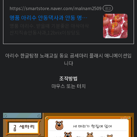
https://smartstore.naver.com/malnam2509
광고
명품 아리수 안동댁사과 안동 명품
프리미엄 사과
명품 아리수. 받을때 기분좋은 아삭아삭
산지직송안동사과,12brix이상당도
아리수 한글탐정 노래교실 동요 곰세마리 플래시 애니메이션입
니다
조작방법
마우스 또는 터치