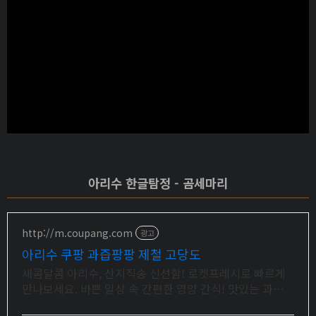
아리수 한글탐정 - 곰세마리
http://m.coupang.com
광고
아리수 쿠팡 과즙팡팡 제철 고당도
새콤달콤 아리수, 산지직송 신선함! 로켓프레시로 빠르게
만나보세요. 바쁜 일상 속 간편한 영양 간식! 맛있는 과일,
쿠팡 로켓배송으로 받아보세요.