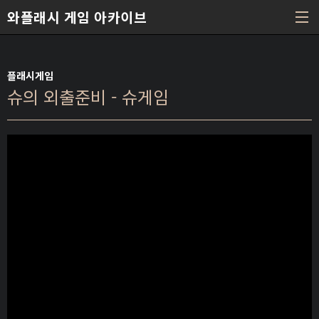
본문 바로가기
와플래시 게임 아카이브
플래시게임
슈의 외출준비 - 슈게임