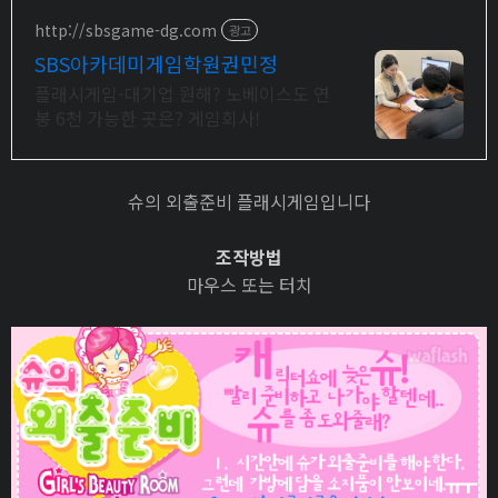
http://sbsgame-dg.com
광고
SBS아카데미게임학원권민정
플래시게임-대기업 원해? 노베이스도 연
봉 6천 가능한 곳은? 게임회사!
슈의 외출준비 플래시게임입니다
조작방법
마우스 또는 터치