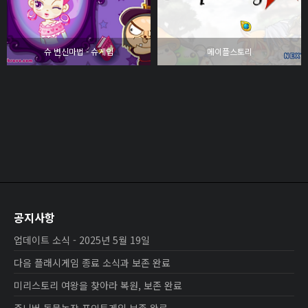
슈 변신마법 - 슈게임
메이플스토리
공지사항
업데이트 소식 - 2025년 5월 19일
다음 플래시게임 종료 소식과 보존 완료
미리스토리 여왕을 찾아라 복원, 보존 완료
쥬니버 동물농장 포인트게임 보존 완료