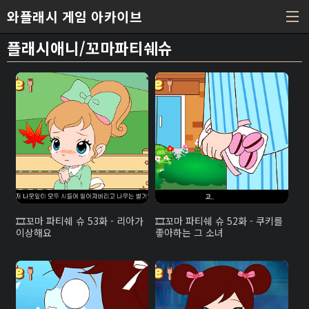
본문 바로가기
와플래시 게임 아카이브
플래시애니/꼬마파티쉐슈
꼬마 파티쉐 슈 53화 - 리아가
꼬마 파티쉐 슈 52화 - 쿠키를
이상해요
좋아하는 그 소녀