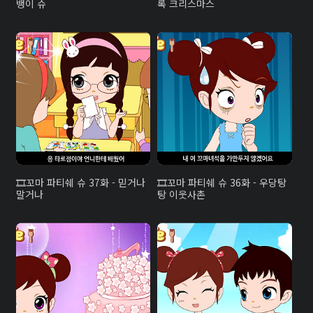
뱅이 슈
록 크리스마스
꼬마 파티쉐 슈 37화 - 믿거나
꼬마 파티쉐 슈 36화 - 우당탕
말거나
탕 이웃사촌