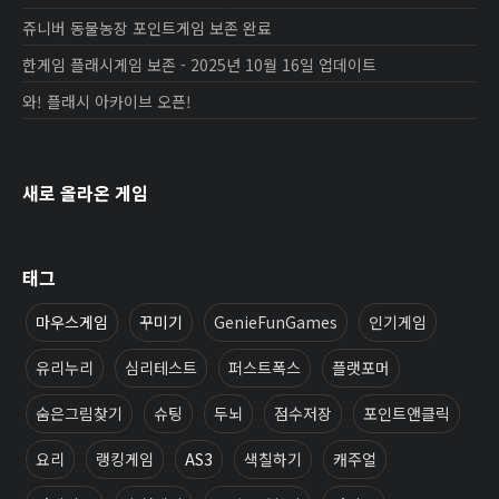
쥬니버 동물농장 포인트게임 보존 완료
한게임 플래시게임 보존 - 2025년 10월 16일 업데이트
와! 플래시 아카이브 오픈!
새로 올라온 게임
태그
마우스게임
꾸미기
GenieFunGames
인기게임
유리누리
심리테스트
퍼스트폭스
플랫포머
숨은그림찾기
슈팅
두뇌
점수저장
포인트앤클릭
요리
랭킹게임
AS3
색칠하기
캐주얼