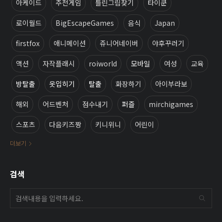
아케이드
추천게임
틀린그림찾기
타이쿤
로이월드
BigEscapeGames
음식
Japan
firstfox
애니메이션
쥬니어네이버
야후꾸러기
액션
자작플래시
roiworld
모바일
여성
교육
방탈출
옷입히기
탈출
화장하기
아이부라보
해외
어드벤처
점수내기
퍼즐
mirchigames
스포츠
다음키즈짱
키니위니
어린이
더보기
검색