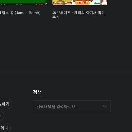
제임스 봄 (James Bomb)
브루미즈 - 제리의 아기새 먹이
주기
검색
칠하기
스
니위니