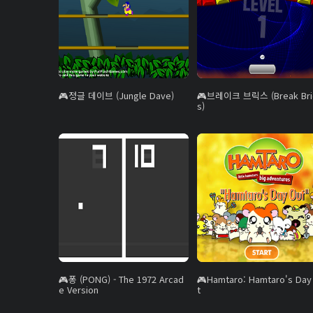
정글 데이브 (Jungle Dave)
브레이크 브릭스 (Break Bri
s)
퐁 (PONG) - The 1972 Arcad
Hamtaro: Hamtaro's Day
e Version
t