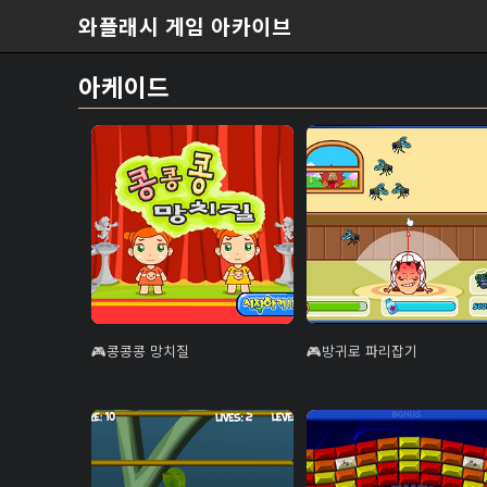
본문 바로가기
와플래시 게임 아카이브
아케이드
콩콩콩 망치질
방귀로 파리잡기