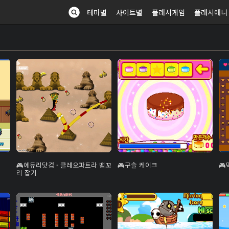
테마별
사이트별
플래시게임
플래시애니
에듀리닷컴 - 클레오파트라 뱀꼬
구슬 케이크
리 잡기