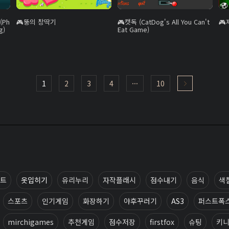
(Ph
뚱의 창딱기
캣독 (CatDog's All You Can't
g)
Eat Game)
1
2
3
4
···
10
트
옷입히기
유리누리
자작플래시
점수내기
음식
색
스포츠
인기게임
화장하기
야후꾸러기
AS3
퍼스트폭
mirchigames
추천게임
점수저장
firstfox
슈팅
키