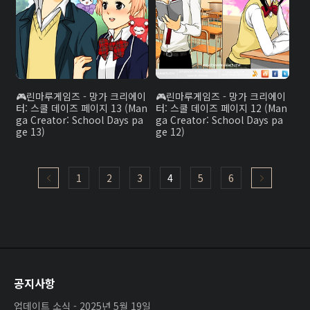
린마루게임즈 - 망가 크리에이
린마루게임즈 - 망가 크리에이
터: 스쿨 데이즈 페이지 13 (Man
터: 스쿨 데이즈 페이지 12 (Man
ga Creator: School Days pa
ga Creator: School Days pa
ge 13)
ge 12)
1
2
3
4
5
6
공지사항
업데이트 소식 - 2025년 5월 19일