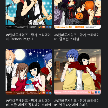
린마루게임즈 - 망가 크리에이
린마루게임즈 - 망가 크리에이
터: Rebels Page 1
터: 할로윈 스페셜
린마루게임즈 - 망가 크리에이
린마루게임즈 - 망가 크리에이
터: 스쿨 데이즈 홀리데이 스페셜
터: 발렌타인데이 스페셜