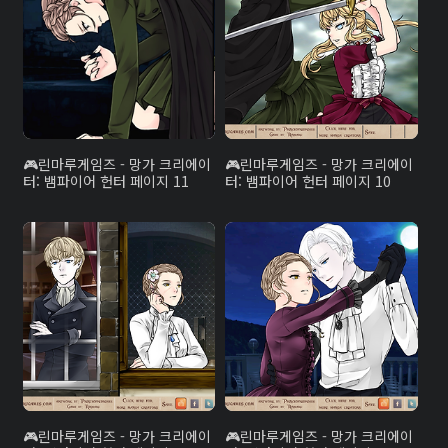
린마루게임즈 - 망가 크리에이
린마루게임즈 - 망가 크리에이
터: 뱀파이어 헌터 페이지 11
터: 뱀파이어 헌터 페이지 10
린마루게임즈 - 망가 크리에이
린마루게임즈 - 망가 크리에이