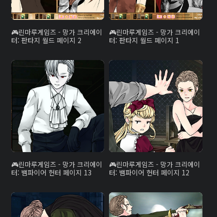
린마루게임즈 - 망가 크리에이
린마루게임즈 - 망가 크리에이
터: 판타지 월드 페이지 2
터: 판타지 월드 페이지 1
린마루게임즈 - 망가 크리에이
린마루게임즈 - 망가 크리에이
터: 뱀파이어 헌터 페이지 13
터: 뱀파이어 헌터 페이지 12