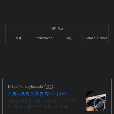
제작 정보
제작
Pichichama
배급
Rinmaru Games
https://dhstyle.co.kr
광고
자동차용품 전문몰 튜닝 나만의 셀
프 드레스업 용품
차량별 전용관 오픈, 인테리어, 익스테리
어, 카매트, 대쉬보드커버, 도어커버, 등