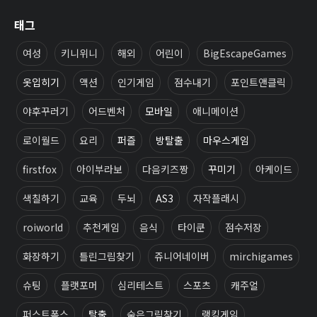
태그
여성
키니위니
해외
어린이
BigEscapeGames
옷입히기
액션
인기게임
점수내기
포인트앤클릭
야후꾸러기
어드벤처
모바일
애니메이션
로이월드
요리
퍼즐
방탈출
마우스게임
firstfox
아이부라보
다음키즈짱
꾸미기
아케이드
색칠하기
교육
두뇌
AS3
자작플래시
roiworld
추천게임
음식
타이쿤
점수저장
화장하기
틀린그림찾기
쥬니어네이버
mirchigames
슈팅
플랫포머
심리테스트
스포츠
캐주얼
퍼스트폭스
탈출
숨은그림찾기
랭킹게임