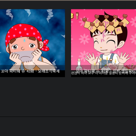
꼬마 파티쉐 슈 43화 - 모래조각축제
꼬마 파티쉐 슈 41화 - 깜짝 생일파티