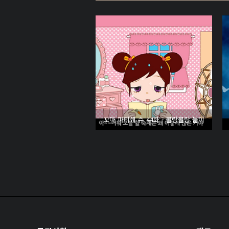
꼬마 파티쉐 슈 44화 - 몰랑몰랑 놀이