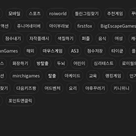
모바일
스포츠
roiworld
틀린그림찾기
추천게임
꾸
액션
쥬니어네이버
아이부라보
firstfox
BigEscapeGame
점수내기
자작플래시
색칠하기
퍼즐
음식
여성
캐
unGames
해외
마우스게임
AS3
점수저장
타이쿤
플
스
화장하기
방탈출
두뇌
어린이
심리테스트
로이월
션
mirchigames
탈출
아케이드
교육
랭킹게임
인
찾기
다음키즈짱
어드벤처
요리
야후꾸러기
키니위니
포인트앤클릭