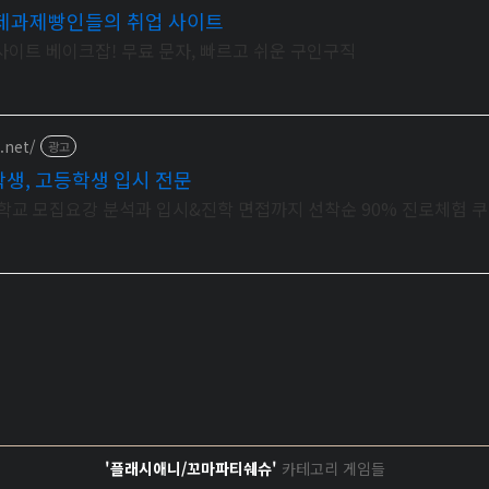
제과제빵인들의 취업 사이트
트 베이크잡! 무료 문자, 빠르고 쉬운 구인구직
.net/
광고
생, 고등학생 입시 전문
&대학교 모집요강 분석과 입시&진학 면접까지 선착순 90% 진로체험
'플래시애니/꼬마파티쉐슈'
카테고리 게임들