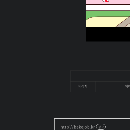
제작자
아
http://bakejob.kr
광고