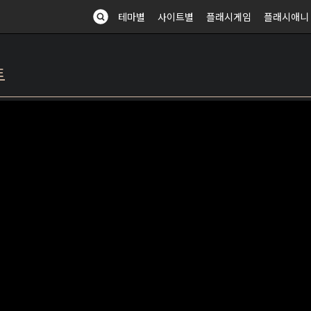
테마별
사이트별
플래시게임
플래시애니
트