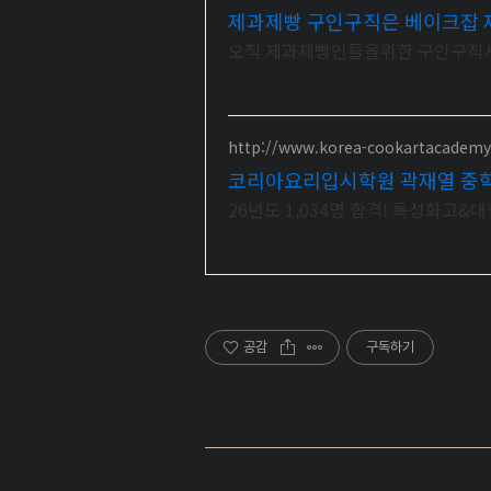
제과제빵 구인구직은 베이크잡 
오직 제과제빵인들을위한 구인구직사이
http://www.korea-cookartacademy
코리아요리입시학원 곽재열 중학
26년도 1,034명 합격! 특성화고
공감
구독하기