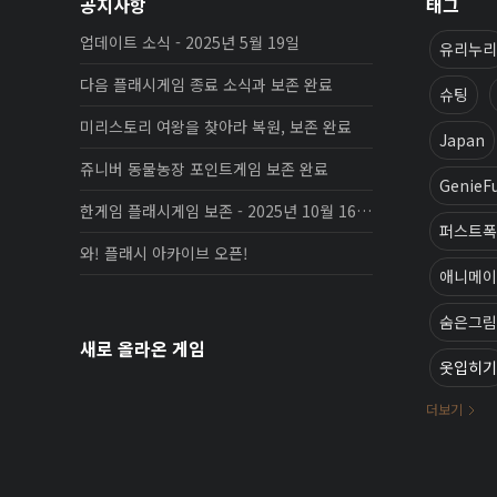
공지사항
태그
업데이트 소식 - 2025년 5월 19일
유리누리
다음 플래시게임 종료 소식과 보존 완료
슈팅
미리스토리 여왕을 찾아라 복원, 보존 완료
Japan
쥬니버 동물농장 포인트게임 보존 완료
GenieF
한게임 플래시게임 보존 - 2025년 10월 16일 업데이트
퍼스트폭
와! 플래시 아카이브 오픈!
애니메이
숨은그림
새로 올라온 게임
옷입히기
더보기