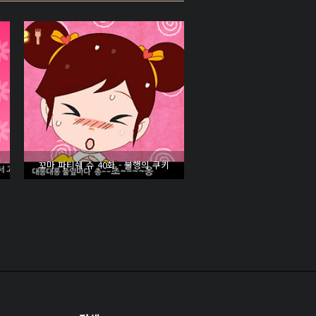
꼬마 파티쉐 슈 40화 - 불행의 쿠키