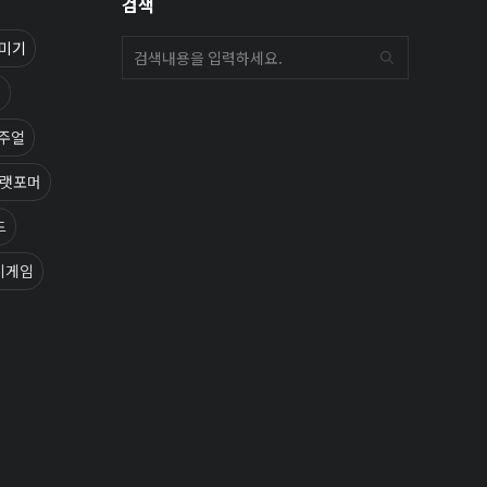
검색
미기
s
주얼
랫포머
드
기게임