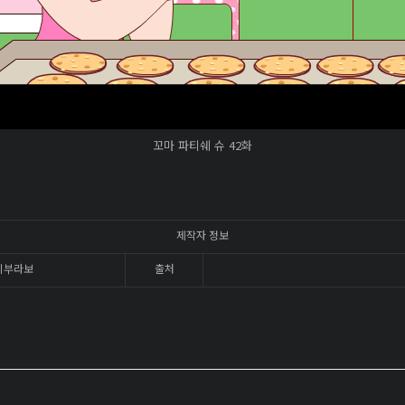
꼬마 파티쉐 슈 42화
제작자 정보
이부라보
출처