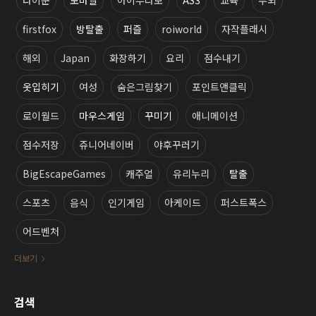
firstfox
방탈출
퍼즐
roiworld
자작플래시
해외
Japan
화장하기
요리
점수내기
옷입히기
여성
숨은그림찾기
포인트앤클릭
로이월드
마우스게임
꾸미기
애니메이션
점수저장
쥬니어네이버
야후꾸러기
BigEscapeGames
캐주얼
유리누리
탈출
스포츠
음식
인기게임
아케이드
퍼스트폭스
어드벤처
더보기
검색