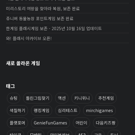
미리스토리 여왕을 찾아라 복원, 보존 완료
쥬니버 동물농장 포인트게임 보존 완료
한게임 플래시게임 보존 - 2025년 10월 16일 업데이트
와! 플래시 아카이브 오픈!
새로 올라온 게임
태그
슈팅
틀린그림찾기
액션
키니위니
추천게임
색칠하기
랭킹게임
심리테스트
mirchigames
플랫포머
GenieFunGames
어린이
다음키즈짱
타이쿤
모바일
아이부라보
AS3
교육
두뇌