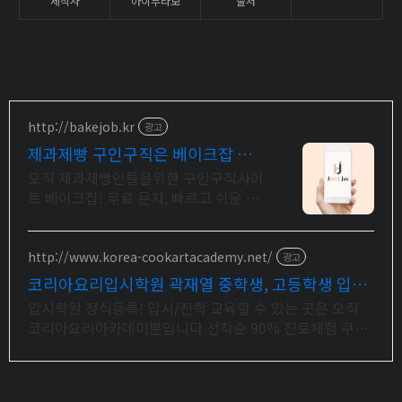
제작자
아이부라보
출처
http://bakejob.kr
광고
제과제빵 구인구직은 베이크잡 제
과제빵인들의 취업 사이트
오직 제과제빵인들을위한 구인구직사이
트 베이크잡! 무료 문자, 빠르고 쉬운 구
인구직
http://www.korea-cookartacademy.net/
광고
코리아요리입시학원 곽재열 중학생, 고등학생 입시
전문
입시학원 정식등록! 입시/진학 교육할 수 있는 곳은 오직
코리아요리아카데미뿐입니다 선착순 90% 진로체험 쿠폰
혜택을 받아보세요!