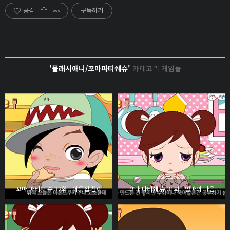
공감
구독하기
'플래시애니/꼬마파티쉐슈'
카테고리 게임들
꼬마 파티쉐 슈 32화 - 이웃집 찬이
꼬마 파티쉐 슈 31화 - 엄마의 마음