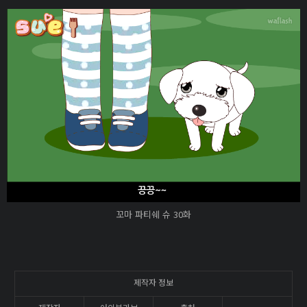
꼬마 파티쉐 슈 30화
제작자 정보