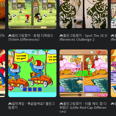
(Th
틀린그림찾기 - 토템 디퍼런스
틀린그림찾기 - Spot The 25 D
(Totem Differences)
ifferences Challenge 2
iff
알피게임 - 똑같을까요? 틀린그
틀린그림찾기 - 리틀 레드 캡 디
림찾기
퍼런스 (Little Red-Cap Differen
ces)