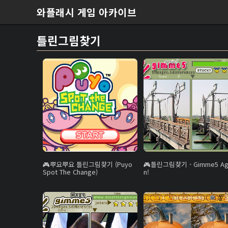
본문 바로가기
와플래시 게임 아카이브
틀린그림찾기
뿌요뿌요 틀린그림찾기 (Puyo
틀린그림찾기 - Gimme5 Ag
Spot The Change)
n!