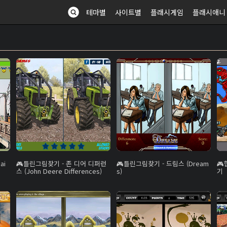
테마별
사이트별
플래시게임
플래시애니
ai
틀린그림찾기 - 존 디어 디퍼런
틀린그림찾기 - 드림스 (Dream
스 (John Deere Differences)
s)
기