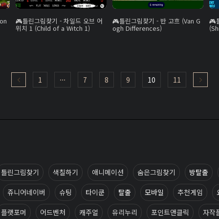
on
틀린그림찾기 - 차일드 오브 어
틀린그림찾기 - 반 고흐 (Van G
위치 1 (Child of a Witch 1)
ogh Differences)
(Sh
1
···
7
8
9
10
11
틀린그림찾기
색칠하기
애니메이션
숨은그림찾기
방탈출
쥬니어네이버
슈팅
타이쿤
탈출
모바일
추천게임
플랫포머
어드벤처
캐주얼
유리누리
포인트앤클릭
자작