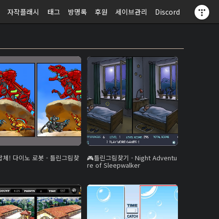
자작플래시
태그
방명록
후원
세이브관리
Discord
합체! 다이노 로봇 - 틀린그림찾
틀린그림찾기 - Night Adventu
re of Sleepwalker