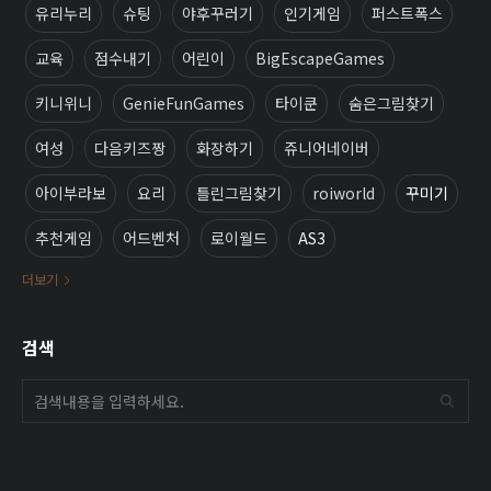
유리누리
슈팅
야후꾸러기
인기게임
퍼스트폭스
교육
점수내기
어린이
BigEscapeGames
키니위니
GenieFunGames
타이쿤
숨은그림찾기
여성
다음키즈짱
화장하기
쥬니어네이버
아이부라보
요리
틀린그림찾기
roiworld
꾸미기
추천게임
어드벤처
로이월드
AS3
더보기
검색