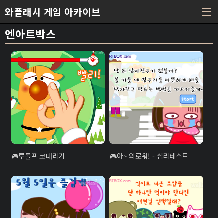
본문 바로가기
와플래시 게임 아카이브
엔아트박스
루돌프 코때리기
아~ 외로워! - 심리테스트