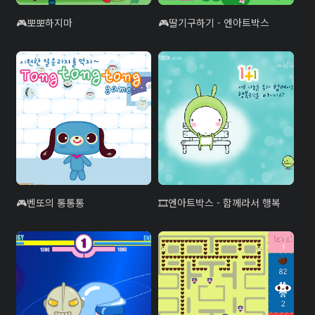
뽀뽀하지마
딸기구하기 - 엔아트박스
벤또의 통통통
엔아트박스 - 함께라서 행복