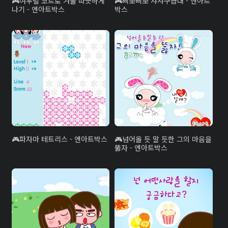
여우털 코트로 겨울 따뜻하게
삐뽀삐뽀 샤샤구급대 - 엔아트
나기 - 엔아트박스
박스
파자마 테트리스 - 엔아트박스
넘어올 듯 말 듯한 그의 마음을
뚫자 - 엔아트박스