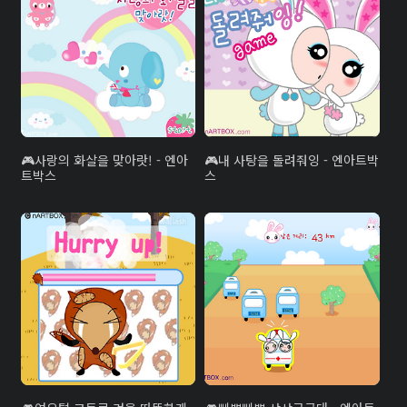
사랑의 화살을 맞아랏! - 엔아
내 사탕을 돌려줘잉 - 엔아트박
트박스
스