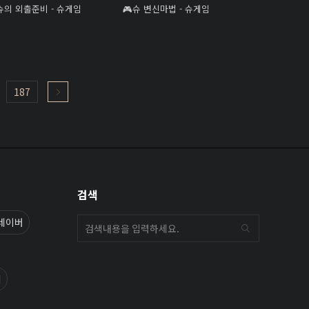
슈의 외출준비 - 슈게임
슈 변신마법 - 슈게임
187
검색
네이버
기