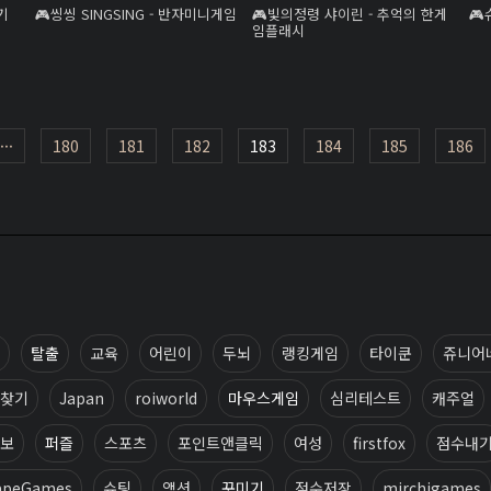
기
씽씽 SINGSING - 반자미니게임
빛의정령 샤이린 - 추억의 한게
임플래시
···
180
181
182
183
184
185
186
탈출
교육
어린이
두뇌
랭킹게임
타이쿤
쥬니어
찾기
Japan
roiworld
마우스게임
심리테스트
캐주얼
보
퍼즐
스포츠
포인트앤클릭
여성
firstfox
점수내
apeGames
슈팅
액션
꾸미기
점수저장
mirchigames