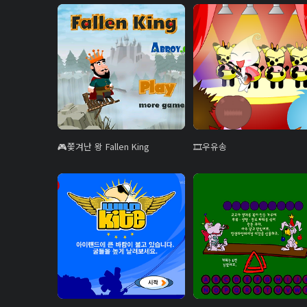
쫓겨난 왕 Fallen King
우유송