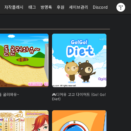
자작플래시
태그
방명록
후원
세이브관리
Discord
돌 굴러와유~
디어유 고고 다이어트 (Go! Go!
Diet)