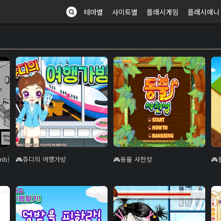
테마별
사이트별
플래시게임
플래시애니
mb)
쥬디의 여행가방
동물 사천성