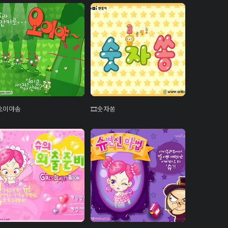
오이야송
숫자쏭