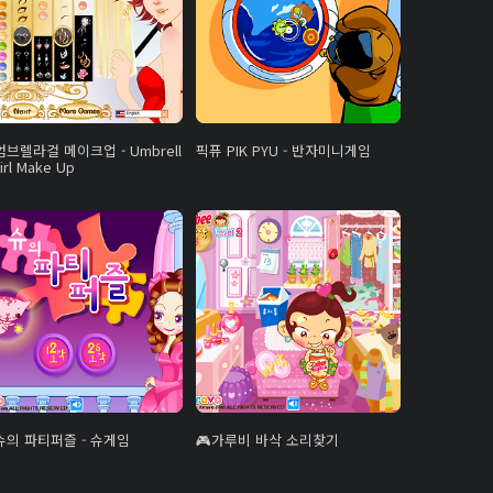
엄브렐라걸 메이크업 - Umbrell
픽퓨 PIK PYU - 반자미니게임
irl Make Up
슈의 파티퍼즐 - 슈게임
가루비 바삭 소리찾기