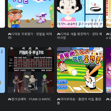
디어유 지뢰찾기 - 덩밭을 피하
디어유 겨울 화장하기 - 윈터 메
라!
이크업
a G
펑크오매틱 - PUNK-O-MATIC
아이부라보 - 홈런의 비밀 홈런
볼