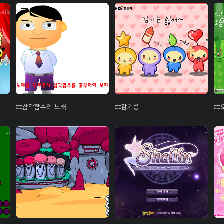
삼각함수의 노래
감기쏭