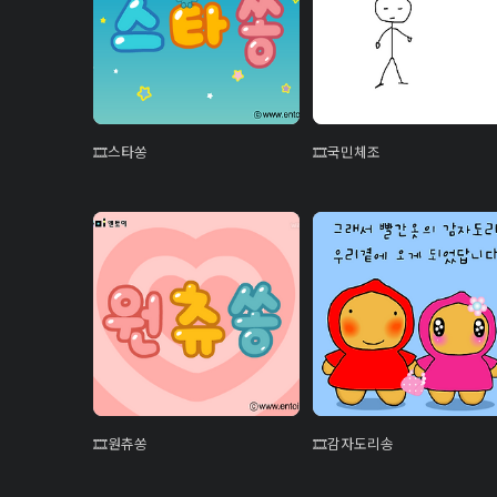
스타쏭
국민체조
원츄쏭
감자도리송