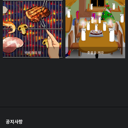
바비큐의 왕
촛불을 켜라
공지사항