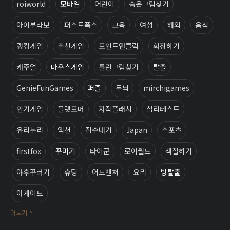
roiworld
모바일
어린이
숨은그림찾기
아이부라보
퍼스트폭스
교육
여성
해외
음식
랭킹게임
추천게임
포인트앤클릭
화장하기
캐주얼
마우스게임
틀린그림찾기
탈출
GenieFunGames
퍼즐
두뇌
mirchigames
인기게임
플랫포머
자작플래시
심리테스트
유리누리
액션
점수내기
Japan
스포츠
firstfox
꾸미기
타이쿤
로이월드
색칠하기
야후꾸러기
슈팅
어드벤처
요리
방탈출
아케이드
더보기