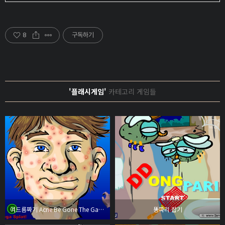
8
구독하기
'플래시게임'
카테고리 게임들
여드름짜기 Acne Be Gone The Game
똥파리 잡기