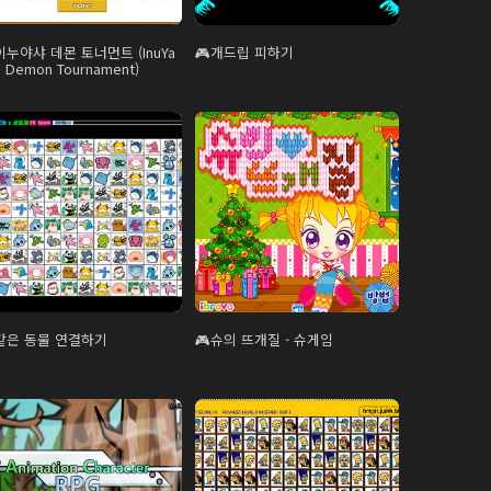
이누야샤 데몬 토너먼트 (InuYa
개드립 피하기
a Demon Tournament)
같은 동물 연결하기
슈의 뜨개질 - 슈게임