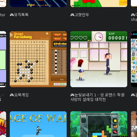
tor
뮤직톡톡
고향만두
sh
 -
오목게임
눈빛보내기 1 - 성 로맨스 학원
1
사랑의 설레임 대작전