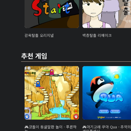
감옥탈출 오리지널
백층탈출 리메이크
추천 게임
코돌이 동굴말판 놀이 - 푸른하
아기고래 쿠아 Qua - 추억의