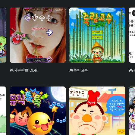
사쿠란보 DDR
죽림고수