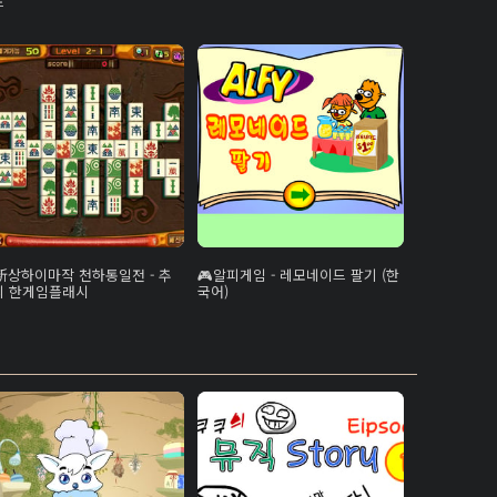
트
新상하이마작 천하통일전 - 추
알피게임 - 레모네이드 팔기 (한
의 한게임플래시
국어)