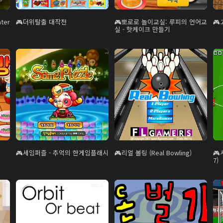
ter
더위탈출 대작전
뽀로로 놀이교실: 루피의 언어교
실 - 핫케이크 만들기
세임퍼즐 - 추억의 한게임플래시
리얼 볼링 (Real Bowling)
7)