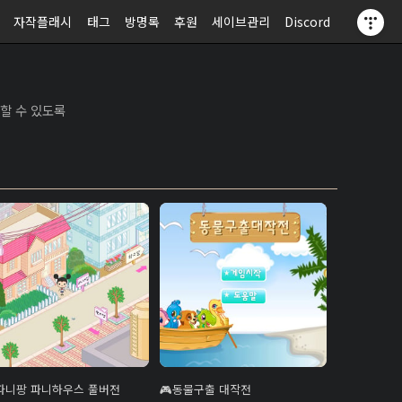
자작플래시
태그
방명록
후원
세이브관리
Discord
할 수 있도록
파니팡 파니하우스 풀버전
동물구출 대작전