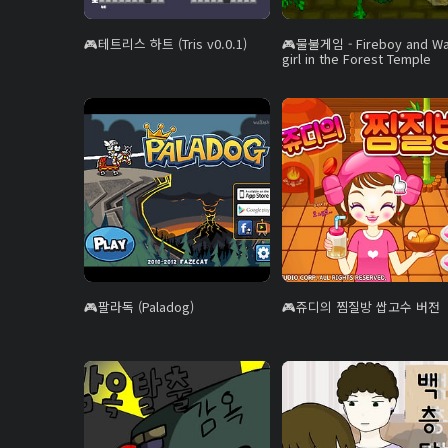
테트리스 하트 (Tris v0.0.1)
물불게임 - Fireboy and Wa
girl in the Forest Temple
팔라독 (Paladog)
쥬디의 찜질방 쌉고수 버전