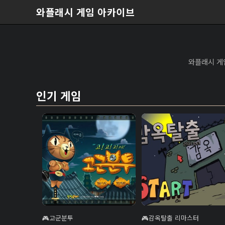
본문 바로가기
와플래시 게임 아카이브
와플래시 게
인기 게임
고군분투
감옥탈출 리마스터