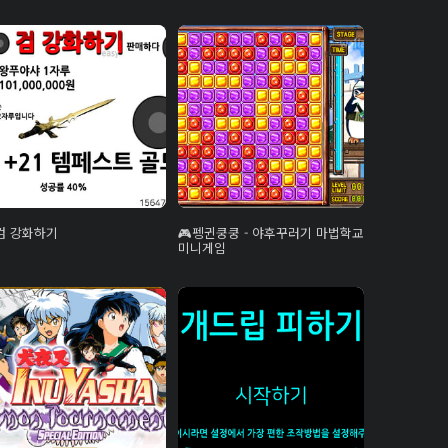
검 강화하기
펭귄쿵쿵 - 야후꾸러기 마법학교
미니게임