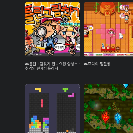
틀린그림찾기 첩보요원 양성소 -
쥬디의 찜질방
추억의 한게임플래시