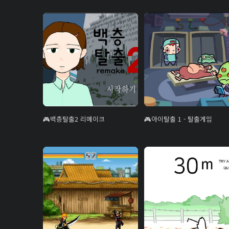
백층탈출2 리메이크
아이탈출 1 - 탈출게임