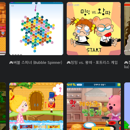
버블 스피너 (Bubble Spinner)
밍밍 vs. 왕따 - 포트리스 게임
li