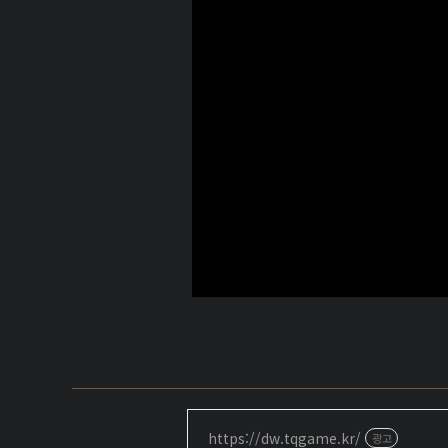
https://dw.tqgame.kr/
광고