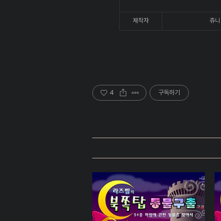
제작자
쥬니
4
구독하기