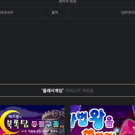
제작자 정보
어네이버
출처
인터넷아
'플래시게임'
카테고리 게임들