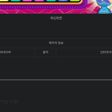
게임화면
제작자 정보
어네이버
출처
인터넷아
상적인 조합!