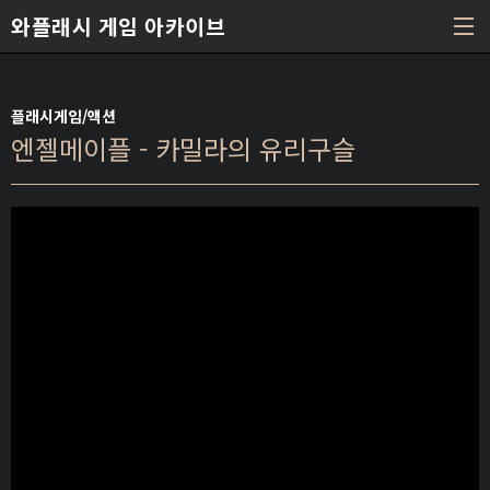
본문 바로가기
와플래시 게임 아카이브
플래시게임/액션
엔젤메이플 - 카밀라의 유리구슬