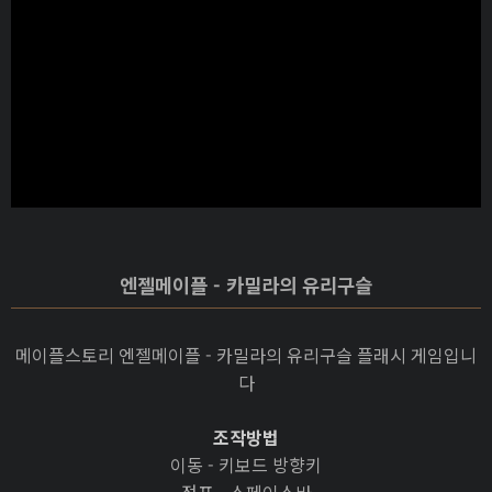
엔젤메이플 - 카밀라의 유리구슬
메이플스토리 엔젤메이플 - 카밀라의 유리구슬 플래시 게임입니
다
조작방법
이동 - 키보드 방향키