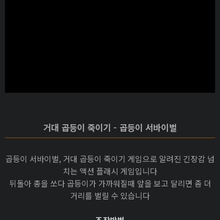
거대 곱등이 죽이기 - 곱등이 서바이벌
곱등이 서바이벌, 거대 곱등이 죽이기 게임으로 알려진 긴장감 넘
치는 액션 플래시 게임입니다
뒤돌아 총을 쏘다 곱등이가 가까워질때 앞을 보고 달리면 좀 더
거리를 벌릴 수 있습니다