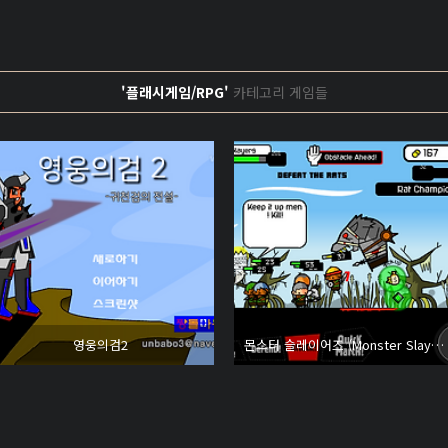
'플래시게임/RPG'
카테고리 게임들
영웅의검2
몬스터 슬레이어즈 (Monster Slayers)