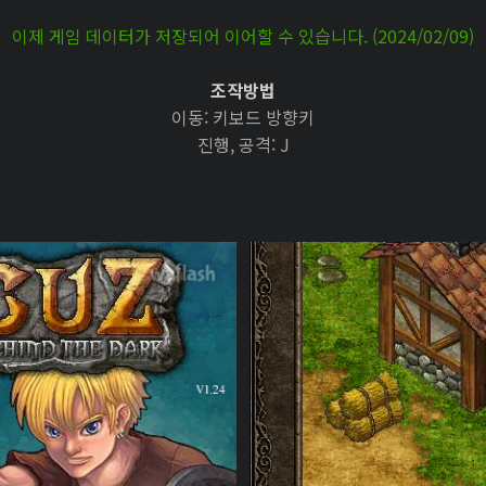
이제 게임 데이터가 저장되어 이어할 수 있습니다. (
2024/02/09)
조작방법
이동: 키보드 방향키
진행, 공격: J