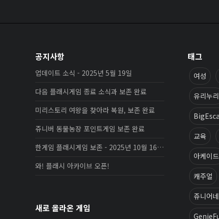
공지사항
태그
업데이트 소식 - 2025년 5월 19일
여성
다음 플래시게임 종료 소식과 보존 완료
유리누리
미리스토리 여왕을 찾아라 복원, 보존 완료
BigEsc
쥬니버 동물농장 포인트게임 보존 완료
교육
한게임 플래시게임 보존 - 2025년 10월 16일 업데이트
아케이드
와! 플래시 아카이브 오픈!
캐주얼
쥬니어네
새로 올라온 게임
GenieF