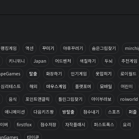
랭킹게임
액션
꾸미기
야후꾸러기
숨은그림찾기
mirch
키니위니
Japan
어드벤처
색칠하기
두뇌
추천게임
apeGames
탈출
화장하기
인기게임
옷입히기
로이월드
심리테스트
해외
마우스게임
플랫포머
모바일
어린이
음식
포인트앤클릭
틀린그림찾기
아이부라보
roiworld
애니메이션
다음키즈짱
방탈출
점수내기
스포츠
퍼즐
이버
firstfox
점수저장
자작플래시
퍼스트폭스
요리
unGames
타이쿤