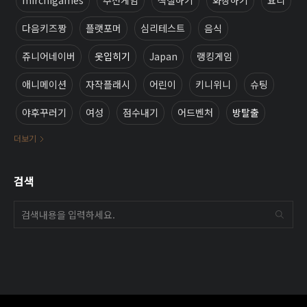
다음키즈짱
플랫포머
심리테스트
음식
쥬니어네이버
옷입히기
Japan
랭킹게임
애니메이션
자작플래시
어린이
키니위니
슈팅
야후꾸러기
여성
점수내기
어드벤처
방탈출
더보기
검색