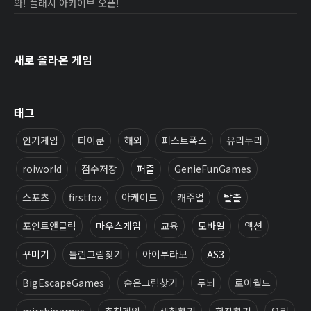
와! 플래시 아카이브 오픈!
새로 올라온 게임
태그
인기게임
타이쿤
해외
퍼스트폭스
유리누리
roiworld
점수저장
퍼즐
GenieFunGames
스포츠
firstfox
아케이드
캐주얼
탈출
포인트앤클릭
마우스게임
교육
모바일
액션
꾸미기
틀린그림찾기
아이부라보
AS3
BigEscapeGames
숨은그림찾기
두뇌
로이월드
mirchigames
추천게임
색칠하기
화장하기
요리