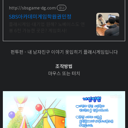
http://sbsgame-dg.com
광고
SBS아카데미게임학원권민정
플래시게임-대기업 원해? 노베이스도 연
봉 6천 가능한 곳은? 게임회사!
펀투펀 - 내 남자친구 이야기 옷입히기 플래시게임입니다
조작방법
마우스 또는 터치