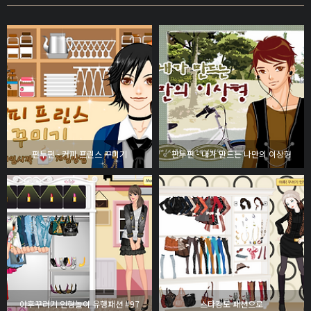
펀투펀 - 커피 프린스 꾸미기
펀투펀 - 내가 만드는 나만의 이상형
야후꾸러기 인형놀이 유행패션 #97
스타킹도 패션으로