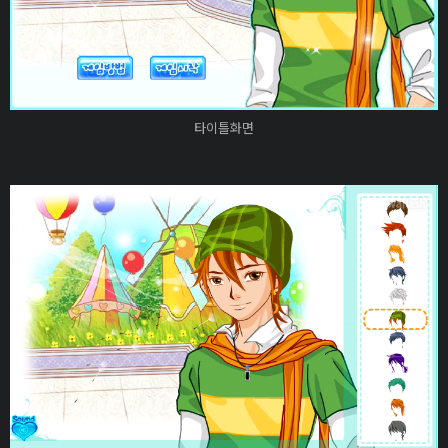
타이틀화면