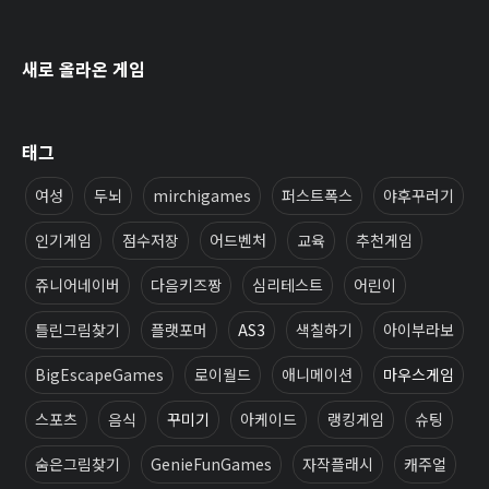
새로 올라온 게임
태그
여성
두뇌
mirchigames
퍼스트폭스
야후꾸러기
인기게임
점수저장
어드벤처
교육
추천게임
쥬니어네이버
다음키즈짱
심리테스트
어린이
틀린그림찾기
플랫포머
AS3
색칠하기
아이부라보
BigEscapeGames
로이월드
애니메이션
마우스게임
스포츠
음식
꾸미기
아케이드
랭킹게임
슈팅
숨은그림찾기
GenieFunGames
자작플래시
캐주얼