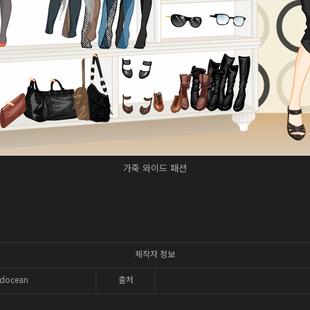
가죽 와이드 패션
제작자 정보
docean
출처