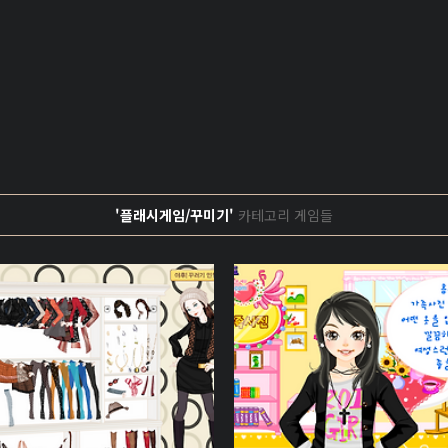
'플래시게임/꾸미기'
카테고리 게임들