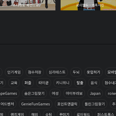
스타킹도 패션으로
로이월드 - 가족사진
인기게임
점수저장
심리테스트
두뇌
옷입히기
모바
기
교육
퍼즐
타이쿤
키니위니
탈출
음식
점수내
apeGames
숨은그림찾기
여성
아이부라보
Japan
roiw
어드벤처
GenieFunGames
포인트앤클릭
틀린그림찾기
추
임
랭킹게임
해외
슈팅
꾸미기
로이월드
퍼스트폭스