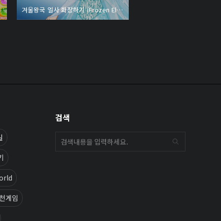
겨울왕국 엘사 화장하기 (Frozen Elsa Makeover)
검색
일
기
orld
천게임