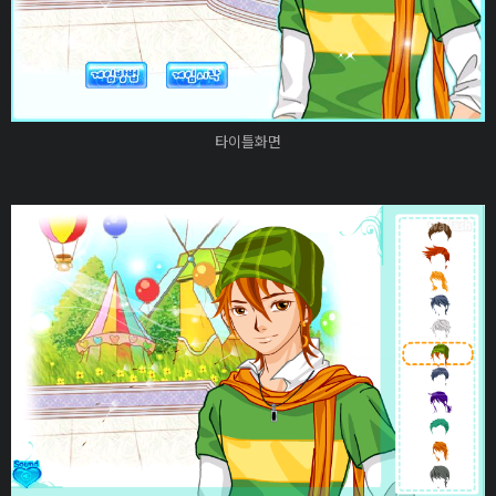
타이틀화면