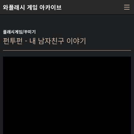
본문 바로가기
와플래시 게임 아카이브
플래시게임/꾸미기
펀투펀 - 내 남자친구 이야기