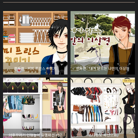
펀투펀 - 커피 프린스 꾸미기
펀투펀 - 내가 만드는 나만의 이상형
야후꾸러기 인형놀이 유행패션 #97
스타킹도 패션으로