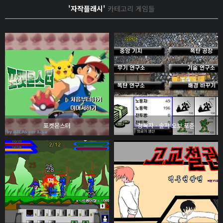
'자작플래시'
카테고리 게임들
포켓몬스터
정복자 - 솔저 오브 포춘