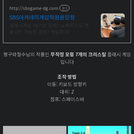
http://sbsgame-dg.com
광고
SBS아카데미게임학원권민정
플래시게임-대기업 원해? 노베이스도 연
봉 6천 가능한 곳은? 게임회사!
짱구와철수님의 작품인
무작정 모험 7개의 크리스탈
플래시 게임
입니다
조작 방법
이동: 키보드 방향키
대쉬: Z
점프: 스페이스바