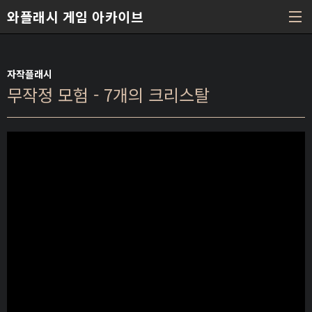
본문 바로가기
와플래시 게임 아카이브
자작플래시
무작정 모험 - 7개의 크리스탈