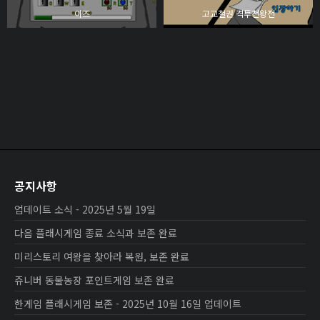
이즈
고교철권 격투천왕전
공지사항
업데이트 소식 - 2025년 5월 19일
다음 플래시게임 종료 소식과 보존 완료
미리스토리 여왕을 찾아라 복원, 보존 완료
쥬니버 동물농장 포인트게임 보존 완료
한게임 플래시게임 보존 - 2025년 10월 16일 업데이트