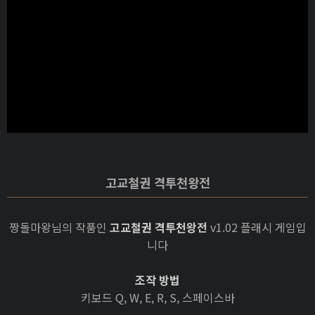
고교철권 격투천왕전
짱돌마왕님의 작품인
고교철권 격투천왕전
v1.02 플래시 게임입
니다
조작 방법
키보드 Q, W, E, R, S, 스페이스바