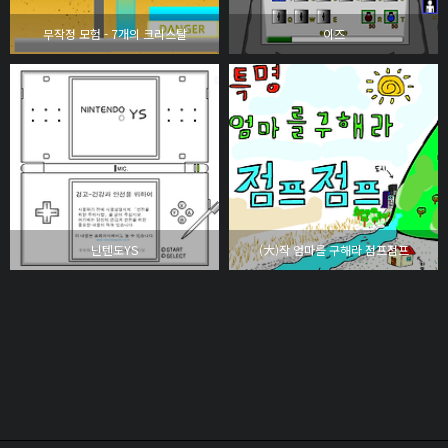
무작정 모험 - 7개의 크리스탈
이즈
닌텐도YS
(大)작 엄마를 구해라 점프점프