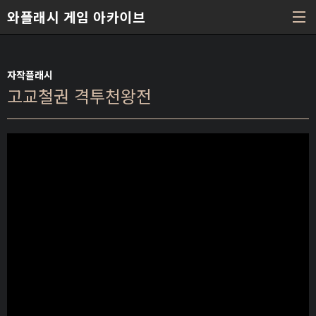
본문 바로가기
와플래시 게임 아카이브
자작플래시
고교철권 격투천왕전