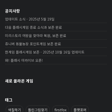
공지사항
업데이트 소식 - 2025년 5월 19일
다음 플래시게임 종료 소식과 보존 완료
미리스토리 여왕을 찾아라 복원, 보존 완료
쥬니버 동물농장 포인트게임 보존 완료
한게임 플래시게임 보존 - 2025년 10월 16일 업데이트
와! 플래시 아카이브 오픈!
새로 올라온 게임
태그
색칠하기
틀린그림찾기
firstfox
플랫포머