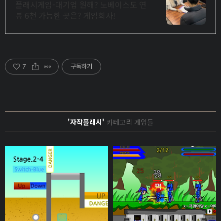
플래시게임-대기업 원해? 노베이스도 연
봉 6천 가능한 곳은? 게임회사!
7
구독하기
'자작플래시'
카테고리 게임들