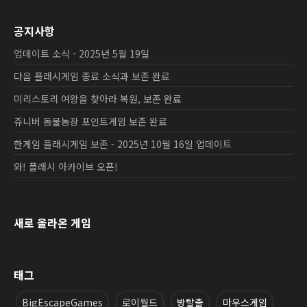
공지사항
업데이트 소식 - 2025년 5월 19일
다음 플래시게임 종료 소식과 보존 완료
미리스토리 여왕을 찾아라 복원, 보존 완료
쥬니버 동물농장 포인트게임 보존 완료
한게임 플래시게임 보존 - 2025년 10월 16일 업데이트
와! 플래시 아카이브 오픈!
새로 올라온 게임
태그
BigEscapeGames
로이월드
방탈출
마우스게임