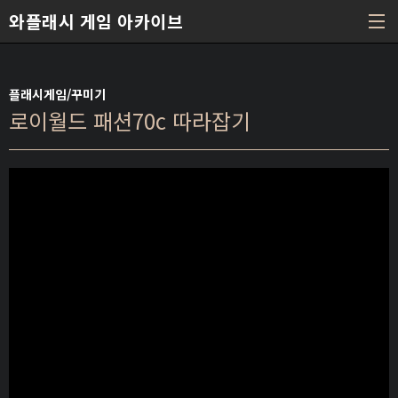
본문 바로가기
와플래시 게임 아카이브
플래시게임/꾸미기
로이월드 패션70c 따라잡기