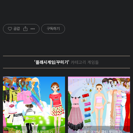
공감
구독하기
'플래시게임/꾸미기'
카테고리 게임들
로이월드 소개팅 옷입히기
로이월드 이브닝 파티 옷입히기