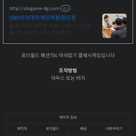
http://sbsgame-dg.com
광고
SBS아카데미게임학원권민정
플래시게임-대기업 원해? 노베이스도 연
봉 6천 가능한 곳은? 게임회사!
로이월드 패션70c 따라잡기 플래시게임입니다
조작방법
마우스 또는 터치
제작자 정보
제작자
로이월드
배급
야후꾸러기