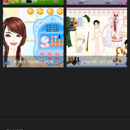
로이월드 가을캠퍼스 코디룩
깜찍소녀옷 - 리나 공주