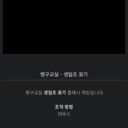
짱구교실 - 생일초 꽂기
짱구교실
생일초 꽂기
플래시 게임입니다
조작 방법
마우스