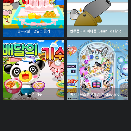
짱구교실 - 생일초 꽂기
런투플라이 아이들 (Learn To Fly Idle)
배달의 기수
미키마우스 핀볼게임 (Mickey and Friends Pinball)