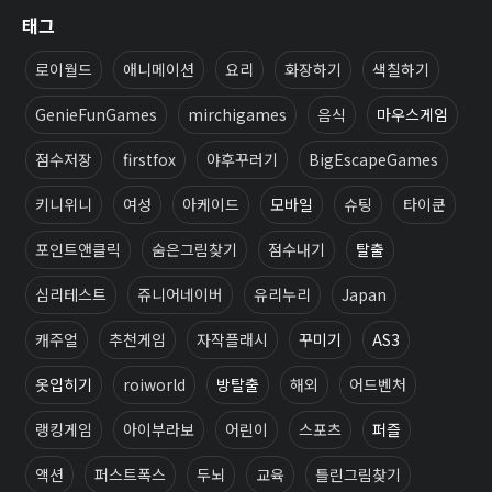
태그
로이월드
애니메이션
요리
화장하기
색칠하기
GenieFunGames
mirchigames
음식
마우스게임
점수저장
firstfox
야후꾸러기
BigEscapeGames
키니위니
여성
아케이드
모바일
슈팅
타이쿤
포인트앤클릭
숨은그림찾기
점수내기
탈출
심리테스트
쥬니어네이버
유리누리
Japan
캐주얼
추천게임
자작플래시
꾸미기
AS3
옷입히기
roiworld
방탈출
해외
어드벤처
랭킹게임
아이부라보
어린이
스포츠
퍼즐
액션
퍼스트폭스
두뇌
교육
틀린그림찾기