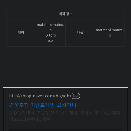
제작 정보
matatabi.matrix.j
p
matatabi.matrix.j
제작
배급
O-toro
p
iso
http://blog.naver.com/bigyoh
광고
경품추첨 이벤트게임-요컴퍼니
DID기기렌탈, 프로모션 이벤트게임, 행사장 부스홍보게임,
키오스크콘텐츠, 룰렛