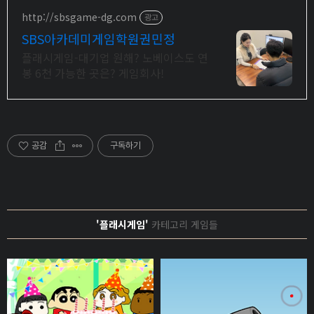
http://sbsgame-dg.com
광고
SBS아카데미게임학원권민정
플래시게임-대기업 원해? 노베이스도 연
봉 6천 가능한 곳은? 게임회사!
공감
구독하기
'플래시게임'
카테고리 게임들