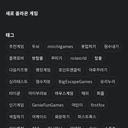
새로 올라온 게임
태그
추천게임
두뇌
mirchigames
옷입히기
점수내기
플랫포머
방탈출
꾸미기
roiworld
탈출
다음키즈짱
랭킹게임
포인트앤클릭
야후꾸러기
심리테스트
점수저장
BigEscapeGames
유리누리
타이쿤
아이부라보
마우스게임
해외
퍼즐
인기게임
GenieFunGames
어린이
firstfox
색칠하기
아케이드
화장하기
퍼스트폭스