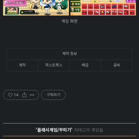
게임 화면
제작 정보
제작
퍼스트폭스
배급
곰씨
14
구독하기
'플래시게임/꾸미기'
카테고리 게임들