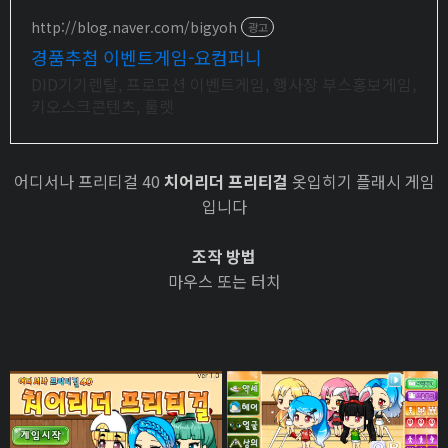
매일 10만 개 이상의 신규 상품 업로드
http://blog.naver.com/bigyoh
광고
경품추첨 이벤트게임-요컴퍼니
DID기기렌탈, 프로모션 이벤트게임, 행사장 부스홍보게임,
키오스크콘텐츠, 룰렛
어디서나 프리티걸 40
치어리더 프리티걸
옷입히기 플래시 게임
입니다
조작 방법
마우스 또는 터치