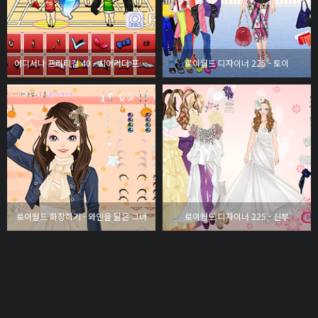
어디서나 프리티걸 40 - 치어리더 프리티걸
로이월드 디자이너 225 - 토이
로이월드 화장하기 - 와인을 닮은 그녀
로이월드 디자이너 225 - 신부