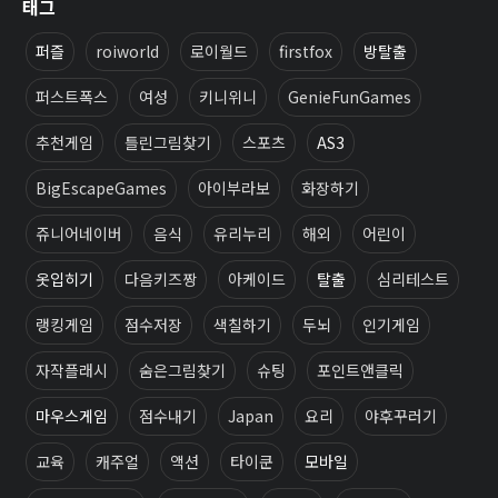
태그
퍼즐
roiworld
로이월드
firstfox
방탈출
퍼스트폭스
여성
키니위니
GenieFunGames
추천게임
틀린그림찾기
스포츠
AS3
BigEscapeGames
아이부라보
화장하기
쥬니어네이버
음식
유리누리
해외
어린이
옷입히기
다음키즈짱
아케이드
탈출
심리테스트
랭킹게임
점수저장
색칠하기
두뇌
인기게임
자작플래시
숨은그림찾기
슈팅
포인트앤클릭
마우스게임
점수내기
Japan
요리
야후꾸러기
교육
캐주얼
액션
타이쿤
모바일