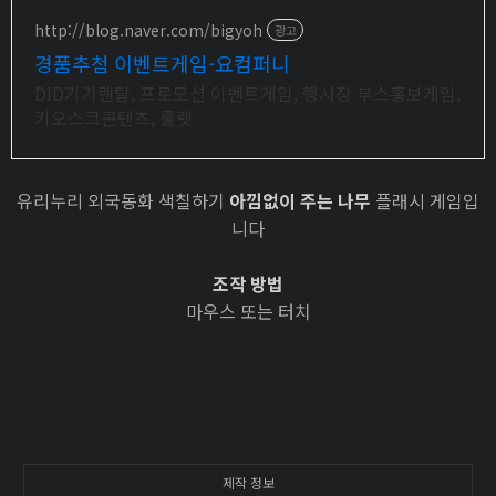
http://blog.naver.com/bigyoh
광고
경품추첨 이벤트게임-요컴퍼니
DID기기렌탈, 프로모션 이벤트게임, 행사장 부스홍보게임,
키오스크콘텐츠, 룰렛
유리누리 외국동화 색칠하기
아낌없이 주는 나무
플래시 게임입
니다
조작 방법
마우스 또는 터치
제작 정보