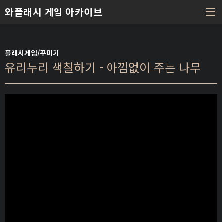
본문 바로가기
와플래시 게임 아카이브
플래시게임/꾸미기
유리누리 색칠하기 - 아낌없이 주는 나무