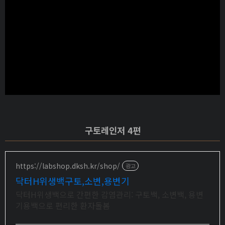
구토레인저 4편
https://labshop.dksh.kr/shop/
광고
닥터H위생백구토,소변,용변기
닥터H위생백으로 간편한 감염관리: 구토백, 소변백, 용변
기용백으로 편리한 환자돌봄