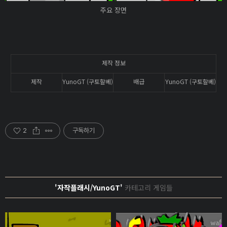
주요 장면
제작 정보
제작
YunoGT (구토할베)
배급
YunoGT (구토할베)
2
구독하기
'자작플래시/YunoGT'
카테고리 게임들