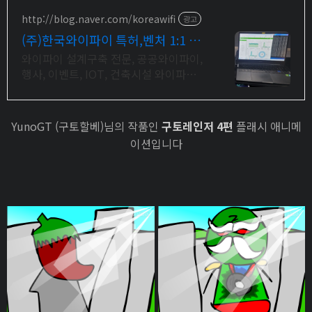
http://blog.naver.com/koreawifi
광고
(주)한국와이파이 특허,벤처 1:1 맞
춤 상담 및 견적
와이파이 설계구축 전문, 공공와이파이,
행사, 이벤트, IOT, 건축시설 와이파이
설계 구축 프로모션 전문회사, 팝업스토
어 등 다수 레퍼런스 보유
YunoGT (구토할베)님의 작품인
구토레인저 4편
플래시 애니메
이션입니다