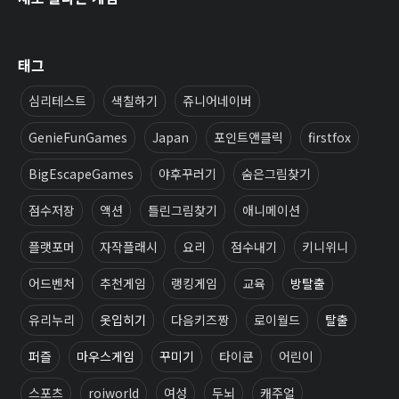
태그
심리테스트
색칠하기
쥬니어네이버
GenieFunGames
Japan
포인트앤클릭
firstfox
BigEscapeGames
야후꾸러기
숨은그림찾기
점수저장
액션
틀린그림찾기
애니메이션
플랫포머
자작플래시
요리
점수내기
키니위니
어드벤처
추천게임
랭킹게임
교육
방탈출
유리누리
옷입히기
다음키즈짱
로이월드
탈출
퍼즐
마우스게임
꾸미기
타이쿤
어린이
스포츠
roiworld
여성
두뇌
캐주얼