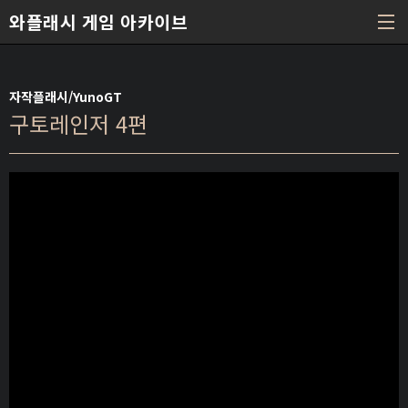
본문 바로가기
와플래시 게임 아카이브
자작플래시/YunoGT
구토레인저 4편