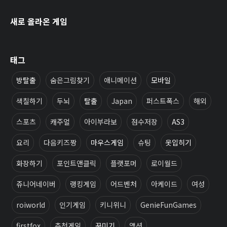
새로 올라온 게임
태그
방탈출
숨은그림찾기
애니메이션
모바일
색칠하기
두뇌
탈출
Japan
퍼스트폭스
해외
스포츠
캐주얼
아이부라보
점수저장
AS3
요리
다음키즈짱
마우스게임
슈팅
옷입히기
화장하기
포인트앤클릭
플랫포머
로이월드
쥬니어네이버
랭킹게임
어드벤처
아케이드
여성
roiworld
인기게임
키니위니
GenieFunGames
firstfox
추천게임
꾸미기
액션