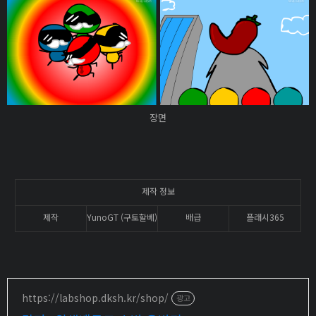
장면
제작 정보
제작
YunoGT (구토할베)
배급
플래시365
https://labshop.dksh.kr/shop/
광고