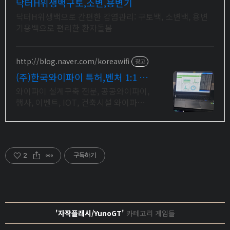
닥터H위생백구토,소변,용변기
닥터H위생백으로 간편한 감염관리: 구토백, 소변백, 용변
기용백으로 편리한 환자돌봄
http://blog.naver.com/koreawifi
광고
(주)한국와이파이 특허,벤처 1:1 맞
춤 상담 및 견적
와이파이 설계구축 전문, 공공와이파이,
행사, 이벤트, IOT, 건축시설 와이파이
설계 구축 프로모션 전문회사, 팝업스토
어 등 다수 레퍼런스 보유
2
구독하기
'자작플래시/YunoGT'
카테고리 게임들