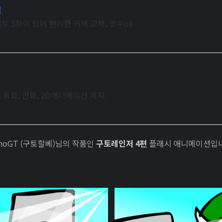
버
 5장이 있어 편리한 커버 교체, 방수ok
 동화, 만화, 2D애니메이션 제작.
unoGT (구토할베)님의 작품인
구토레인저 4편
플래시 애니메이션입