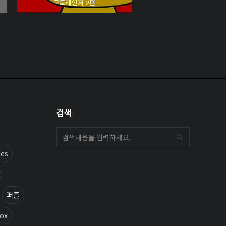
구토레인저 2편
검색
es
퍼즐
fox