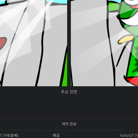
주요 장면
제작 정보
T (구토할베)
배급
YunoGT 