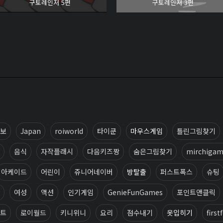
구토레인저 5편
구토레인저 3편
보
Japan
roiworld
타이쿤
마우스게임
틀린그림찾기
음식
자작플래시
다음키즈짱
숨은그림찾기
mirchigam
아케이드
어린이
쥬니어네이버
방탈출
퍼스트폭스
슈팅
여성
액션
인기게임
GenieFunGames
포인트앤클릭
트
로이월드
키니위니
요리
점수내기
옷입히기
first