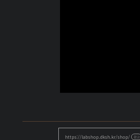
https://labshop.dksh.kr/shop/
광고