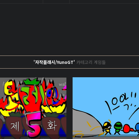
'자작플래시/YunoGT'
카테고리 게임들