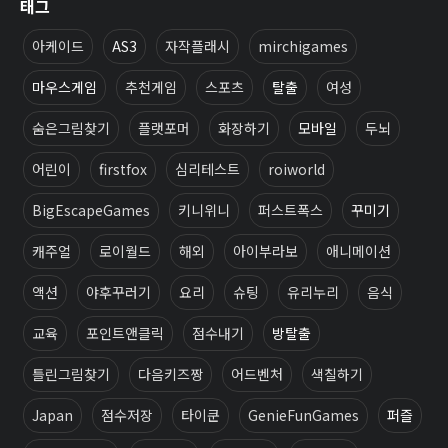
태그
아케이드
AS3
자작플래시
mirchigames
마우스게임
추천게임
스포츠
탈출
여성
숨은그림찾기
플랫포머
화장하기
모바일
두뇌
어린이
firstfox
심리테스트
roiworld
BigEscapeGames
키니위니
퍼스트폭스
꾸미기
캐주얼
로이월드
해외
아이부라보
애니메이션
액션
야후꾸러기
요리
슈팅
유리누리
음식
교육
포인트앤클릭
점수내기
방탈출
틀린그림찾기
다음키즈짱
어드벤처
색칠하기
Japan
점수저장
타이쿤
GenieFunGames
퍼즐