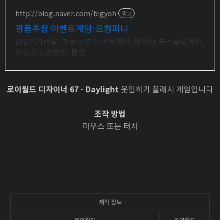
http://blog.naver.com/bigyoh
광고
경품추첨 이벤트게임-요컴퍼니
DID기기렌탈, 프로모션 이벤트게임, 행사장 부스홍보게임,
키오스크콘텐츠, 룰렛
로이월드 디자이너 67 - Daylight
옷입히기 플래시 게임입니다
조작 방법
마우스 또는 터치
제작 정보
로이월드
로이월드