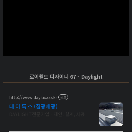
로이월드 디자이너 67 - Daylight
http://www.daylux.co.kr
광고
데 이 룩 스 (집광채광)
DAYLIGHT전문기업 - 제안, 설계, 시공