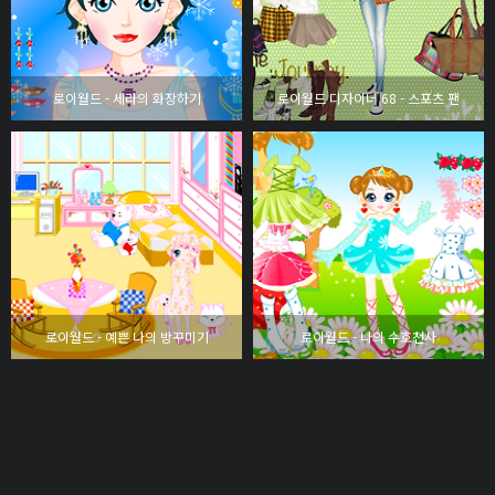
로이월드 - 세라의 화장하기
로이월드 디자이너 68 - 스포츠 팬
로이월드 - 예쁜 나의 방꾸미기
로이월드 - 나의 수호천사