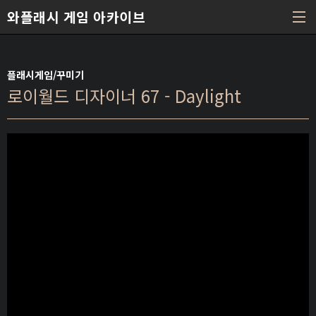
본문 바로가기
와플래시 게임 아카이브
플래시게임/꾸미기
로이월드 디자이너 67 - Daylight