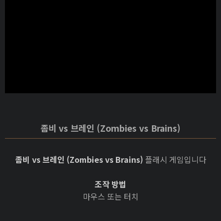
좀비 vs 브레인 (Zombies vs Brains)
좀비 vs 브레인 (Zombies vs Brains)
플래시 게임입니다
조작 방법
마우스 또는 터치