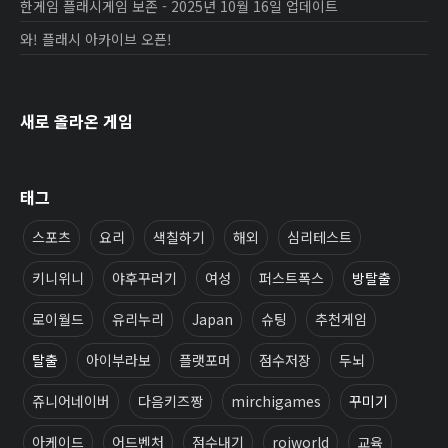
한게임 플래시게임 보존 - 2025년 10월 16일 업데이트
와! 플래시 아카이브 오픈!
새로 올라온 게임
태그
스포츠
요리
색칠하기
해외
심리테스트
키니위니
야후꾸러기
여성
퍼스트폭스
방탈출
로이월드
유리누리
Japan
슈팅
추천게임
탈출
아이부라보
플랫포머
점수저장
두뇌
쥬니어네이버
다음키즈짱
mirchigames
꾸미기
아케이드
어드벤처
점수내기
roiworld
교육