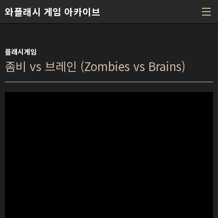
본문 바로가기
와플래시 게임 아카이브
플래시게임
좀비 vs 브레인 (Zombies vs Brains)