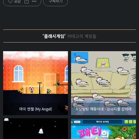
공감
구독하기
'플래시게임'
카테고리 게임들
마이 엔젤 (My Angel)
우당탕탕 재동이네 - 강아지를 잡아라