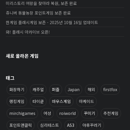
미리스토리 여왕을 찾아라 복원, 보존 완료
쥬니버 동물농장 포인트게임 보존 완료
한게임 플래시게임 보존 - 2025년 10월 16일 업데이트
와! 플래시 아카이브 오픈!
새로 올라온 게임
태그
화장하기
캐주얼
퍼즐
Japan
해외
firstfox
랭킹게임
타이쿤
마우스게임
아케이드
mirchigames
여성
roiworld
꾸미기
추천게임
포인트앤클릭
심리테스트
AS3
야후꾸러기