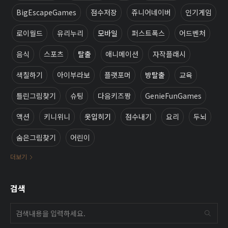
BigEscapeGames
점수저장
쥬니어네이버
인기게임
로이월드
유리누리
모바일
퍼스트폭스
어드벤처
음식
스포츠
탈출
애니메이션
자작플래시
색칠하기
아이부라보
플랫포머
방탈출
교육
틀린그림찾기
슈팅
다음키즈짱
GenieFunGames
액션
키니위니
옷입히기
점수내기
요리
두뇌
숨은그림찾기
어린이
더보기
검색