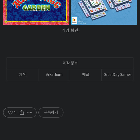
게임 화면
제작 정보
제작
Arkadium
배급
GreatDayGames
1
구독하기