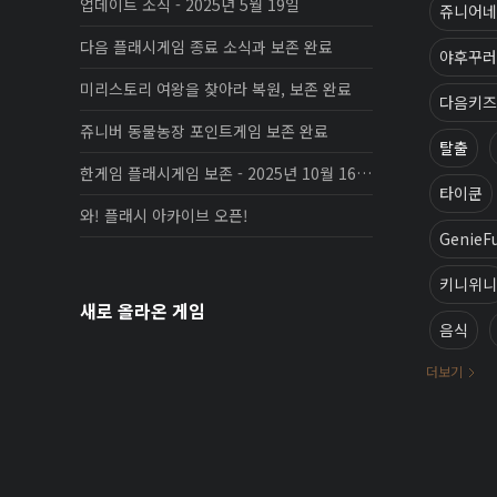
업데이트 소식 - 2025년 5월 19일
쥬니어네
다음 플래시게임 종료 소식과 보존 완료
야후꾸러
미리스토리 여왕을 찾아라 복원, 보존 완료
다음키즈
쥬니버 동물농장 포인트게임 보존 완료
탈출
한게임 플래시게임 보존 - 2025년 10월 16일 업데이트
타이쿤
와! 플래시 아카이브 오픈!
GenieF
키니위니
새로 올라온 게임
음식
더보기