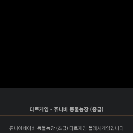
다트게임 - 쥬니버 동물농장 (중급)
쥬니어네이버 동물농장 (초급) 다트게임 플래시게임입니다