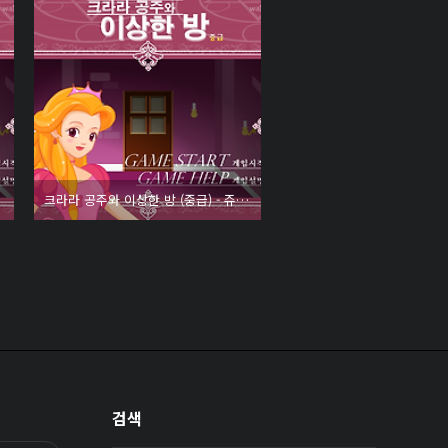
물농장
크라라 공주와 이상한 방 (중급) - 쥬니버 동물농장
검색