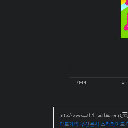
제작자
쥬니
http://www.스타라이트다트.com
광고
다트게임 부산본사 스타라이트 