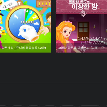
다트게임 - 쥬니버 동물농장 (고급)
크라라 공주와 이상한 방 (고급) - 쥬니버 동