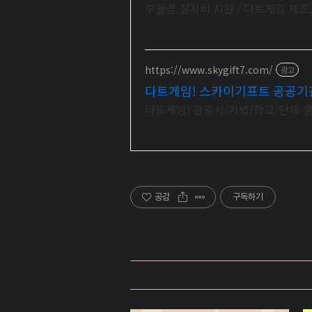
부울경 설치비 지원 / 
https://www.skygift7.com/
광고
다트게임! 스카이기프트 공공기
다트게임! 관공서/기업/학교/단체-행
공감
구독하기