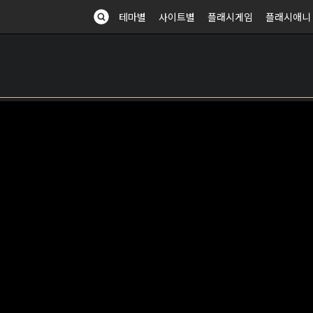
테마별
사이트별
플래시게임
플래시애니