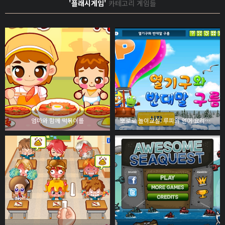
'플래시게임'
카테고리 게임들
엄마와 함께 떡볶이를
뽀로로 놀이교실: 루피의 언어·요리놀이 - 열기구와 반대말 구름