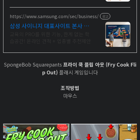
깔끔함이 오래가는 휴대폰케이스, 와우
회원이라면 30일 무료반품으로 부담 없
이.
https://www.samsung.com/sec/business/
광고
삼성 사이니지 대표사이트 본사 공
식 운영 견적문의
교육의 PRO를 위한 기능, 한계 없는 학
습공간! 온라인 견적 + 업종별 추천제안
SpongeBob Squarepants
프라이 쿡 플립 아웃 (Fry Cook Fli
p Out)
플래시 게임입니다
조작방법
마우스