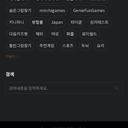
숨은그림찾기
mirchigames
GenieFunGames
키니위니
방탈출
Japan
타이쿤
심리테스트
다음키즈짱
해외
여성
퍼즐
로이월드
틀린그림찾기
추천게임
스포츠
두뇌
요리
더보기
검색