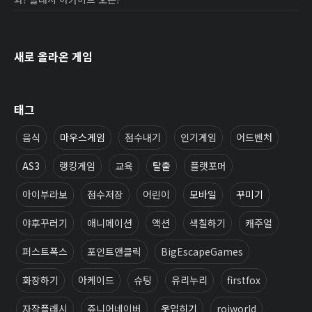
새로 올라온 게임
태그
음식
마우스게임
점수내기
인기게임
어드벤처
AS3
랭킹게임
교육
탈출
플랫포머
아이부라보
점수저장
어린이
모바일
꾸미기
야후꾸러기
애니메이션
액션
색칠하기
캐주얼
퍼스트폭스
포인트앤클릭
BigEscapeGames
화장하기
아케이드
슈팅
유리누리
firstfox
자작플래시
쥬니어네이버
옷입히기
roiworld